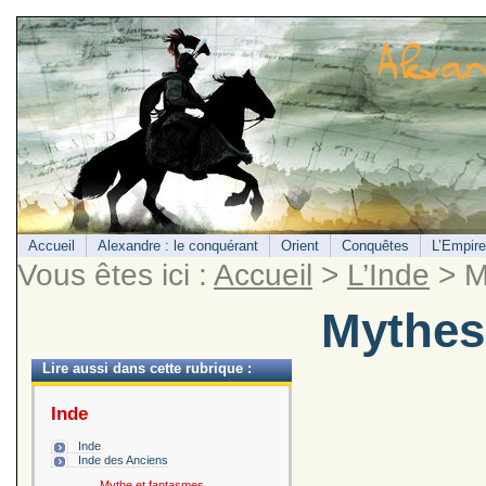
Accueil
Alexandre : le conquérant
Orient
Conquêtes
L’Empire
Vous êtes ici :
Accueil
>
L’Inde
> M
Mythes 
Lire aussi dans cette rubrique :
Inde
Inde
Inde des Anciens
Mythe et fantasmes