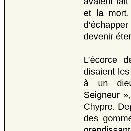
avaient fai
et la mort
d’échappe
devenir éter
L’écorce d
disaient le
à un dieu
Seigneur »,
Chypre. Dep
des gomme
grandissant