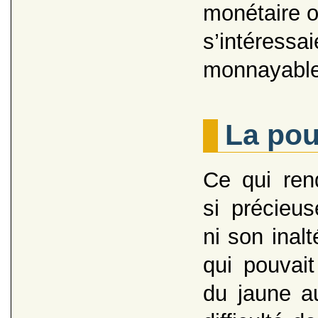
monétaire ou
s’intéres
monnayabl
La pou
Ce qui rend
si précieus
ni son inalt
qui pouvait 
du jaune au