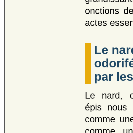
onctions d
actes essen
Le nar
odorif
par le
Le nard, 
épis nous e
comme une 
comme un