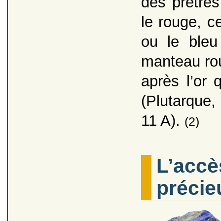
des prêtres
le rouge, ce
ou le bleu
manteau rou
après l’or
(Plutarque
11 A).
(2)
L’accè
précie