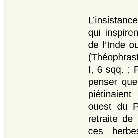
L’insistanc
qui inspiren
de l’Inde o
(Théophraste
I, 6 sqq. ; 
penser que
piétinaien
ouest du P
retraite de
ces herbe