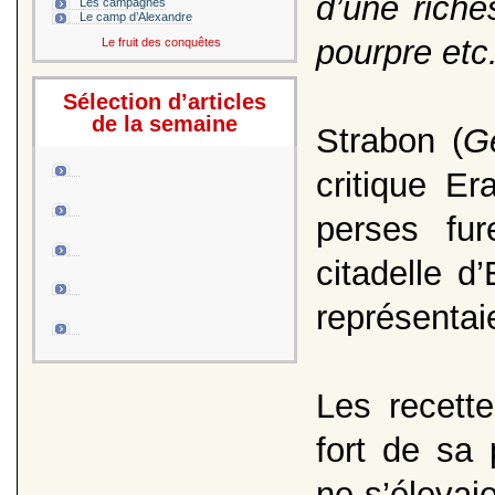
d’une riche
Les campagnes
Le camp d’Alexandre
pourpre etc
Le fruit des conquêtes
Sélection d’articles
de la semaine
Strabon (
G
critique Er
perses fu
citadelle d
représentai
Les recett
fort de sa
ne s’élevaie