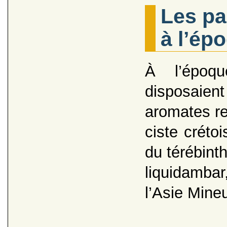
Les pa
à l’ép
À l’époq
disposaien
aromates re
ciste créto
du térébinth
liquidamba
l’Asie Mine