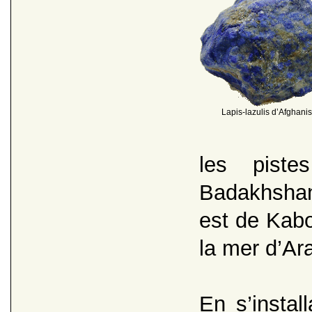
Lapis-lazulis d’Afghani
les pist
Badakhshan
est de Kabo
la mer d’Ara
En s’instal