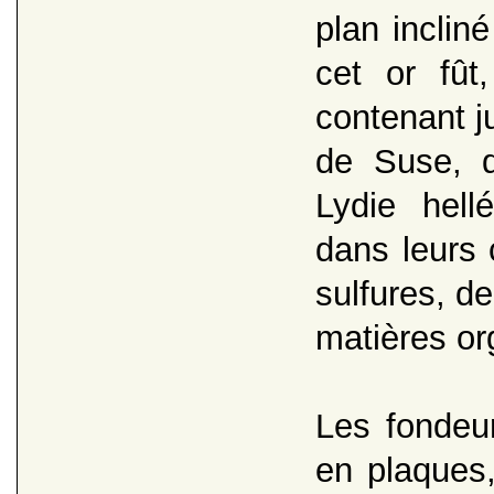
plan inclin
cet or fût
contenant ju
de Suse, d
Lydie hell
dans leurs c
sulfures, d
matières or
Les fondeur
en plaques,