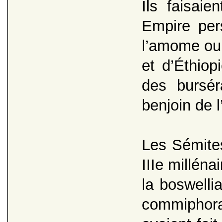
Ils faisaie
Empire per
l’amome ou
et d’Éthiop
des bursér
benjoin de 
Les Sémites
IIIe millén
la boswelli
commiphora 