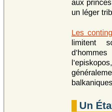
aux princes 
un léger tri
Les contin
limitent 
d’hommes 
l’episkopo
généraleme
balkanique
Un État