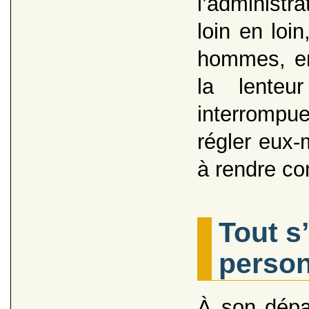
l’administr
loin en loin
hommes, en 
la lenteu
interrompue
régler eux-
à rendre co
Tout s
person
À son dépar