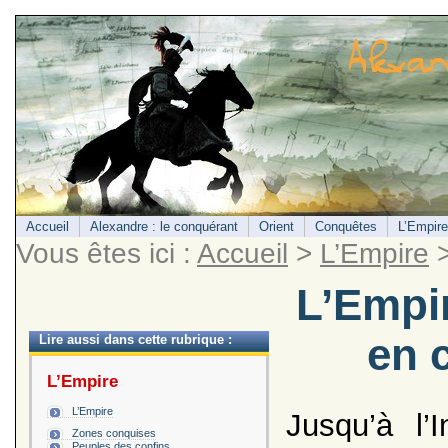
Accueil
Alexandre : le conquérant
Orient
Conquêtes
L’Empire
Vous êtes ici :
Accueil
>
L’Empire
>
L’Empir
en 
Lire aussi dans cette rubrique :
L’Empire
L’Empire
Jusqu’à l’
Zones conquises
Peuples des confins