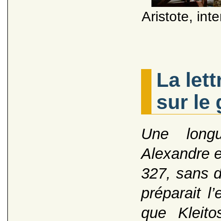
Aristote, int
La let
sur le
Une longu
Alexandre e
327, sans d
préparait l
que Kleito