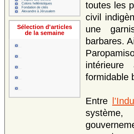
toutes les 
Colons hellénistiques
Fondation de cités
Alexandre à Jérusalem
civil indig
Sélection d’articles
une garni
de la semaine
barbares. Ai
Paropamis
intérieur
formidable b
Entre
l’Ind
système,
gouverneme