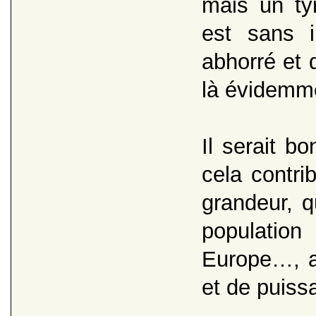
mais un tyr
est sans i
abhorré et q
là évidemme
Il serait b
cela contrib
grandeur, qu
populati
Europe…, a
et de puiss