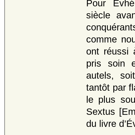
Pour Évhé
siècle ava
conquéran
comme nous 
ont réussi 
pris soin
autels, soi
tantôt par f
le plus sou
Sextus [Emp
du livre d’