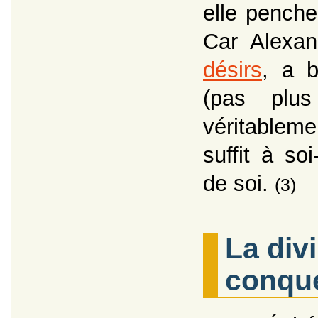
elle penche
Car Alexan
désirs
, a 
(pas plu
véritableme
suffit à s
de soi.
(3)
La div
conqu