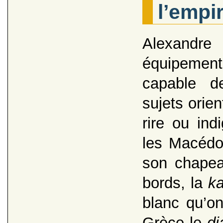
l’empi
Alexandre 
équipeme
capable de
sujets orien
rire ou ind
les Macédo
son chapea
bords, la
k
blanc qu’
Grèce le
d