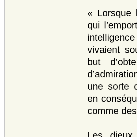
« Lorsque l
qui l’empor
intelligen
vivaient s
but d’obt
d’admiratio
une sorte d
en conséque
comme des 
Les dieux