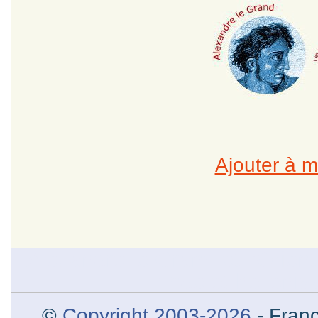
Ajouter à m
Alexandre le Grand et l’Orien
l’Inde et helléni
©
Copyright 2003-2026
- Franç