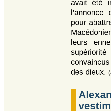
avait été 
l’annonce d
pour abattr
Macédonien
leurs enn
supériorit
convaincus 
des dieux.
(
Alexan
vestim