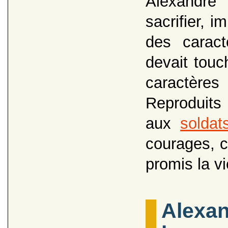
Alexandre
sacrifier, 
des caract
devait touc
caractères 
Reproduits 
aux
soldat
courages, c
promis la vi
Alexan