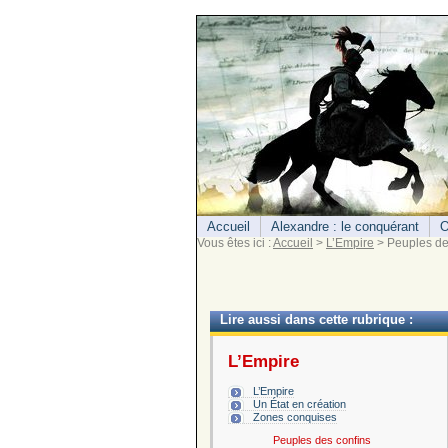
Accueil
Alexandre : le conquérant
O
Vous êtes ici :
Accueil
>
L’Empire
> Peuples de
Lire aussi dans cette rubrique :
L’Empire
L’Empire
Un État en création
Zones conquises
Peuples des confins