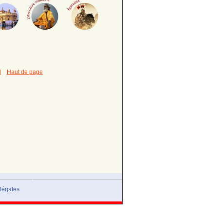
l
Haut de page
 monde antique.
légales